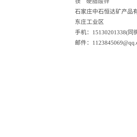
镁
硬脂酸锌
石家庄中石恒达矿产品
东庄工业区
手机：15130201338(同
邮件：1123845069@q